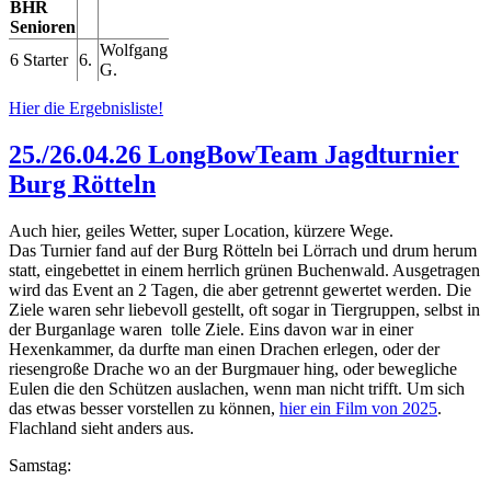
BHR
Senioren
Wolfgang
6 Starter
6.
G.
Hier die Ergebnisliste!
25./26.04.26 LongBowTeam Jagdturnier
Burg Rötteln
Auch hier, geiles Wetter, super Location, kürzere Wege.
Das Turnier fand auf der Burg Rötteln bei Lörrach und drum herum
statt, eingebettet in einem herrlich grünen Buchenwald. Ausgetragen
wird das Event an 2 Tagen, die aber getrennt gewertet werden. Die
Ziele waren sehr liebevoll gestellt, oft sogar in Tiergruppen, selbst in
der Burganlage waren tolle Ziele. Eins davon war in einer
Hexenkammer, da durfte man einen Drachen erlegen, oder der
riesengroße Drache wo an der Burgmauer hing, oder bewegliche
Eulen die den Schützen auslachen, wenn man nicht trifft. Um sich
das etwas besser vorstellen zu können,
hier ein Film von 2025
.
Flachland sieht anders aus.
Samstag: