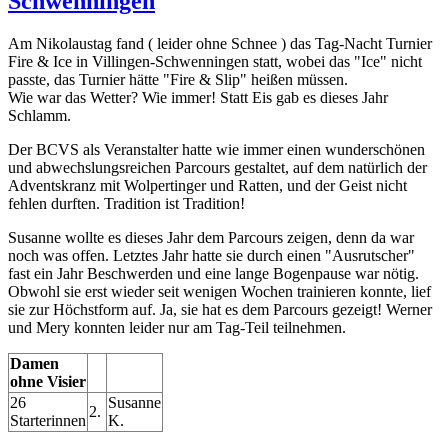
Schwenningen
Am Nikolaustag fand ( leider ohne Schnee ) das Tag-Nacht Turnier
Fire & Ice in Villingen-Schwenningen statt, wobei das "Ice" nicht
passte, das Turnier hätte "Fire & Slip" heißen müssen.
Wie war das Wetter? Wie immer! Statt Eis gab es dieses Jahr
Schlamm.
Der BCVS als Veranstalter hatte wie immer einen wunderschönen
und abwechslungsreichen Parcours gestaltet, auf dem natürlich der
Adventskranz mit Wolpertinger und Ratten, und der Geist nicht
fehlen durften. Tradition ist Tradition!
Susanne wollte es dieses Jahr dem Parcours zeigen, denn da war
noch was offen. Letztes Jahr hatte sie durch einen "Ausrutscher"
fast ein Jahr Beschwerden und eine lange Bogenpause war nötig.
Obwohl sie erst wieder seit wenigen Wochen trainieren konnte, lief
sie zur Höchstform auf. Ja, sie hat es dem Parcours gezeigt! Werner
und Mery konnten leider nur am Tag-Teil teilnehmen.
Damen
ohne Visier
26
Susanne
2.
Starterinnen
K.