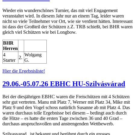
Wieder ein wunderschönes Turnier, das mit viel Engagement
veranstaltet wird. In diesem Jahr nur an einem Tag, leider waren
nicht so viele Teilnehmer vor Ort, wie sie verdient hätten. Interessant
ist dass der Großteil der Schützen z.Z. TRB schießt, bei BHR waren
gleich viel Schützen wie bei Longbow.
BHR
Herren
4
Wolgang
2.
Starter
G.
Hier die Ergebnisliste!
29.06.-05.07.26 EBHC HU-Szilvásvárad
Bei der diesjährigen EBHC waren die Freischützen mit 4 Schützen
sehr gut vertreten. Manu mit Platz 7, Werner mit Platz 34, Mike mit
Platz 9 und den Vogel schoss natürlich Susanne ab mit Platz 4. Das
waren durchaus tolle Ergebnisse bei diesem – bedingt auch durch
die Hitze – es hatte die ersten Tage zwischen 36 und 40 Grad –
durchaus anspruchsvollen und anstrengenden Wettbewerb.
Szilvasvarad , ist bekannt und berühmt durch ein grosses