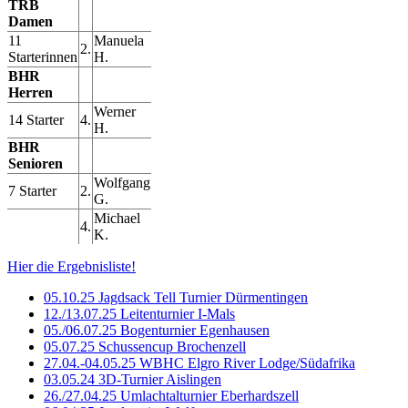
TRB
Damen
11
Manuela
2.
Starterinnen
H.
BHR
Herren
Werner
14 Starter
4.
H.
BHR
Senioren
Wolfgang
7 Starter
2.
G.
Michael
4.
K.
Hier die Ergebnisliste!
05.10.25 Jagdsack Tell Turnier Dürmentingen
12./13.07.25 Leitenturnier I-Mals
05./06.07.25 Bogenturnier Egenhausen
05.07.25 Schussencup Brochenzell
27.04.-04.05.25 WBHC Elgro River Lodge/Südafrika
03.05.24 3D-Turnier Aislingen
26./27.04.25 Umlachtalturnier Eberhardszell