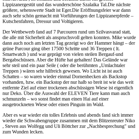
Lippizanergestüt und das wunderschöne Szalaika Tal.Die nächste
größere, sehenswerte Stadt ist Eger.Die Eröffnungsfeier war dann
auch sehr schön gemacht mit Vorführungen der Lippizanerpferde –
Kutschenfahren, Dressur und Voltigieren.
Der Wettbewerb fand auf 7 Parcouren rund um Szilvasvarad statt,
die alle mit Sicherheit als anspruchsvoll gelten konnten. Mike wurde
dann auch noch am letzten Tag gezeigt wo der Hammer hängt – der
grüne Parcour ging über 17500 Schritte und 36 Treppen ( lt.
Smartwatch ) und war geprägt von vielen steilen Bergauf-und
Bergabschüssen. Aber die Hüfte hat gehalten! Das Gelände war
sehr steil und ein paar Seile ( oder die berühmten „Umlachtaler
Treppen ) wären sehr hilfreich gewesen. Wo Licht ist ist auch
Schatten – so waren wieder einmal Dornenhecken als Backstop
vorhanden, bzw. ein Backstop der nur halb so breit ist wie das weit
entfernte Ziel auf einer trockenen abschüssigen Wiese ist eigentlich
nur Deko. Über die Auswahl der ELEVEN Tiere kann man auch
schmunzeln – wo sonst findet man einen Hai auf einer
ausgetrockneten Wiese oder einen Pinguin im Wald.
Aber es war wieder ein tolles Erlebnis und abends fand sich immer
wieder die Schwabengruppe zusammen mit dem Blitzenreuter Niko
, Steven aus Wolfegg und Uli Böttcher zur „Nachbesprechung" und
zum Wunden lecken.